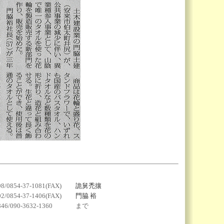
98/0854-37-1081(FAX)
詭舅禿攘
02/0854-37-1406(FAX)
門脇 裕
846/090-3632-1360
まで